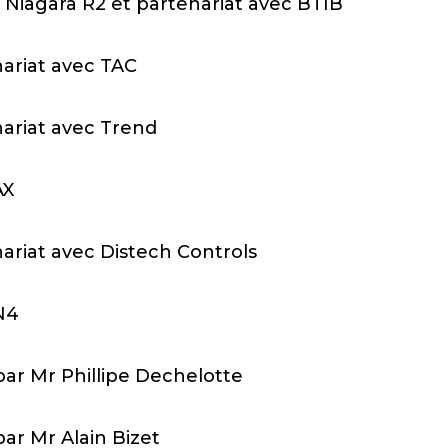
n Niagara R2 et partenariat avec BTIB
ariat avec TAC
nariat avec Trend
AX
ariat avec Distech Controls
 N4
par Mr Phillipe Dechelotte
par Mr Alain Bizet